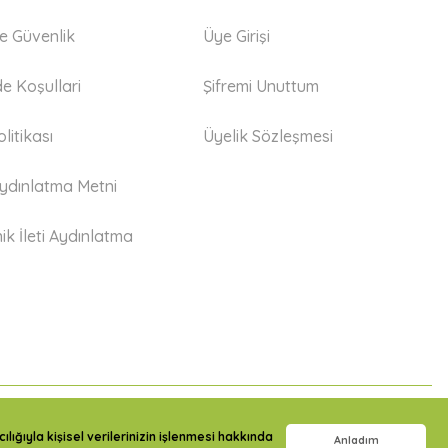
 ve Güvenlik
Üye Girişi
de Koşullari
Şifremi Unuttum
litikası
Üyelik Sözleşmesi
dınlatma Metni
ik İleti Aydınlatma
lığıyla kişisel verilerinizin işlenmesi hakkında
Anladım