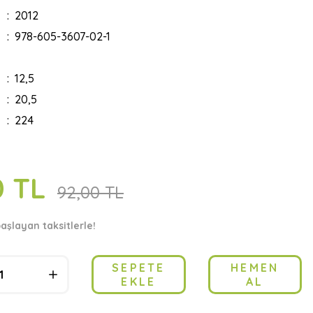
2012
978-605-3607-02-1
12,5
20,5
224
0 TL
92,00 TL
aşlayan taksitlerle!
SEPETE
HEMEN
EKLE
AL