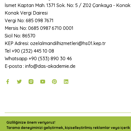
İsmet Kaptan Mah. 1371 Sok. No: 5 / Z02 Çankaya - Konak
Konak Vergi Dairesi
Vergi No: 685 098 7671
Mersis No: 0685 0987 6710 0001
Sicil No: 86570
KEP Adresi: ozelalmandilhizmetleri@hs01.kep.tr
Tel +90 (232) 445 10 08
Whatsapp +90 (533) 890 30 46
E-posta : info@das-akademie.de
2024 Copyright DAS Akademie - Tüm Hakları Saklıdır.
Gizliliğinize önem veriyoruz!
Tarama deneyiminizi geliştirmek, kişiselleştirilmiş reklamlar veya içerik 