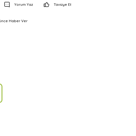
Yorum Yaz
Tavsiye Et
şünce Haber Ver