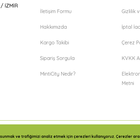
 / İZMİR
İletişim Formu
Gizlilik
Hakkımızda
İptal İa
Kargo Takibi
Çerez Po
Sipariş Sorgula
KVKK Ay
MintiCity Nedir?
Elektron
Metni
sunmak ve trafiğimizi analiz etmek için çerezleri kullanıyoruz. Çerezler aracı