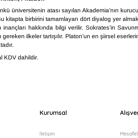
ü üniversitenin atası sayılan Akademia’nın kurucus
 Bu kitapta birbirini tamamlayan dört diyalog yer alma
n inançları hakkında bilgi verilir. Sokrates’in Savun
 gereken ilkeler tartışılır. Platon’un en şiirsel eser
tadır.
l KDV dahildir.
Kurumsal
Alışve
İletişim
Mesafel