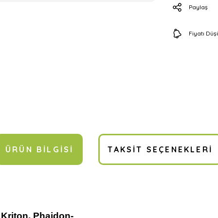
Paylaş
Fiyatı Dü
ÜRÜN BILGISI
TAKSIT SEÇENEKLERI
Kriton, Phaidon-