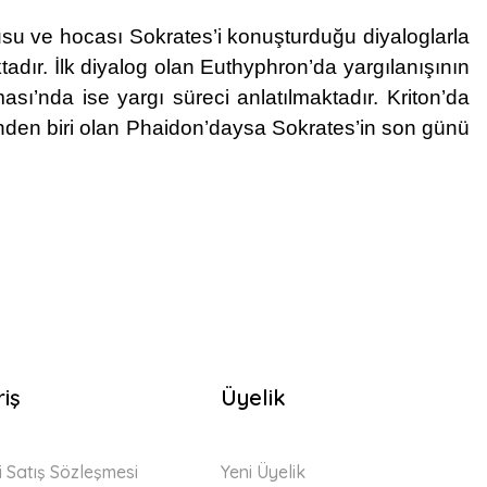
u ve hocası Sokrates’i konuşturduğu diyaloglarla
ktadır. İlk diyalog olan Euthyphron’da yargılanışının
ması’nda ise yargı süreci anlatılmaktadır. Kriton’da
lerinden biri olan Phaidon’daysa Sokrates’in son günü
riş
Üyelik
i Satış Sözleşmesi
Yeni Üyelik