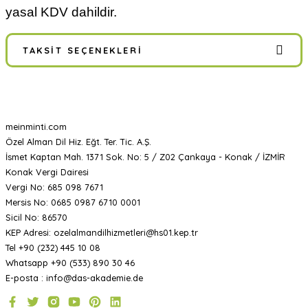
yasal KDV dahildir.
TAKSIT SEÇENEKLERI
meinminti.com
Özel Alman Dil Hiz. Eğt. Ter. Tic. A.Ş.
İsmet Kaptan Mah. 1371 Sok. No: 5 / Z02 Çankaya - Konak / İZMİR
Konak Vergi Dairesi
Vergi No: 685 098 7671
Mersis No: 0685 0987 6710 0001
Sicil No: 86570
KEP Adresi: ozelalmandilhizmetleri@hs01.kep.tr
Tel +90 (232) 445 10 08
Whatsapp +90 (533) 890 30 46
E-posta : info@das-akademie.de