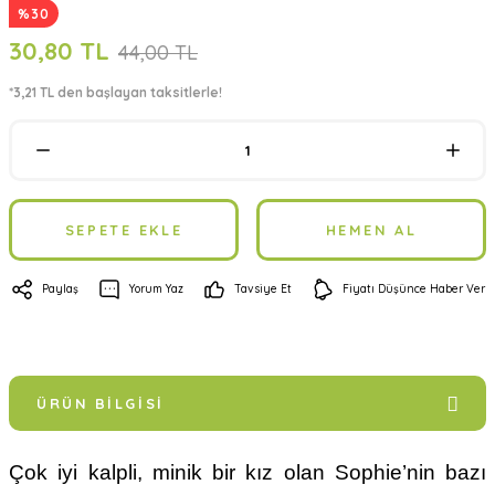
%30
30,80 TL
44,00 TL
*3,21 TL den başlayan taksitlerle!
SEPETE EKLE
HEMEN AL
Paylaş
Yorum Yaz
Tavsiye Et
Fiyatı Düşünce Haber Ver
ÜRÜN BILGISI
Çok iyi kalpli, minik bir kız olan Sophie’nin bazı