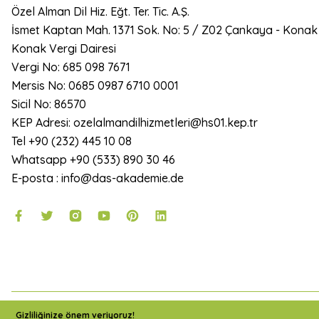
Özel Alman Dil Hiz. Eğt. Ter. Tic. A.Ş.
İsmet Kaptan Mah. 1371 Sok. No: 5 / Z02 Çankaya - Konak
Konak Vergi Dairesi
Vergi No: 685 098 7671
Mersis No: 0685 0987 6710 0001
Sicil No: 86570
KEP Adresi: ozelalmandilhizmetleri@hs01.kep.tr
Tel +90 (232) 445 10 08
Whatsapp +90 (533) 890 30 46
E-posta : info@das-akademie.de
2024 Copyright DAS Akademie - Tüm Hakları Saklıdır.
Gizliliğinize önem veriyoruz!