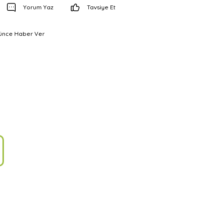
Yorum Yaz
Tavsiye Et
şünce Haber Ver