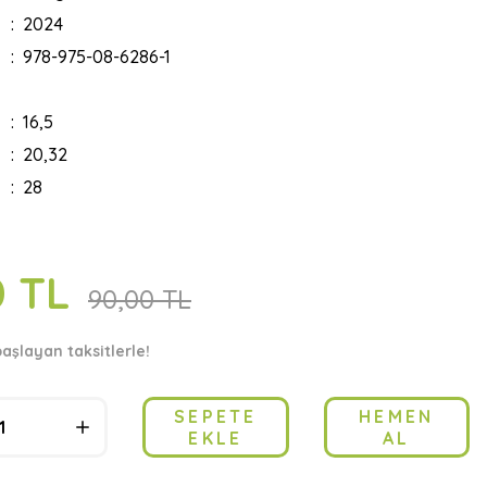
2024
978-975-08-6286-1
16,5
20,32
28
0 TL
90,00 TL
başlayan taksitlerle!
SEPETE
HEMEN
EKLE
AL