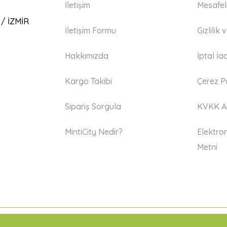
İletişim
Mesafel
 / İZMİR
İletişim Formu
Gizlilik
Hakkımızda
İptal İa
Kargo Takibi
Çerez Po
Sipariş Sorgula
KVKK Ay
MintiCity Nedir?
Elektron
Metni