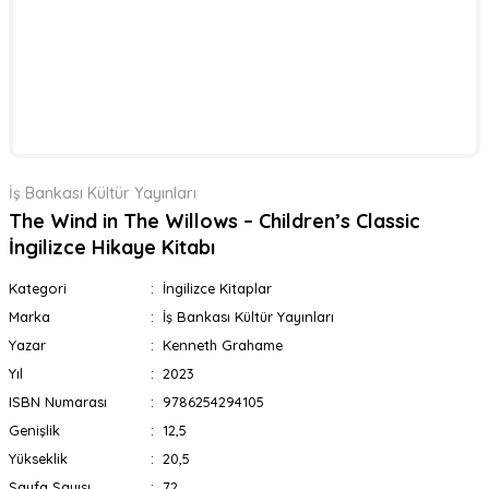
İş Bankası Kültür Yayınları
The Wind in The Willows – Children’s Classic
İngilizce Hikaye Kitabı
Kategori
İngilizce Kitaplar
Marka
İş Bankası Kültür Yayınları
Yazar
Kenneth Grahame
Yıl
2023
ISBN Numarası
9786254294105
Genişlik
12,5
Yükseklik
20,5
Sayfa Sayısı
72