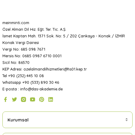
meinminti.com
Özel Alman Dil Hiz. Eğt. Ter. Tic. A.Ş.
İsmet Kaptan Mah. 1371 Sok. No: 5 / Z02 Çankaya - Konak / İZMİR
Konak Vergi Dairesi
Vergi No: 685 098 7671
Mersis No: 0685 0987 6710 0001
Sicil No: 86570
KEP Adresi: ozelalmandilhizmetleri@hs01.kep.tr
Tel +90 (232) 445 10 08
Whatsapp +90 (533) 890 30 46
E-posta : info@das-akademie.de
Kurumsal