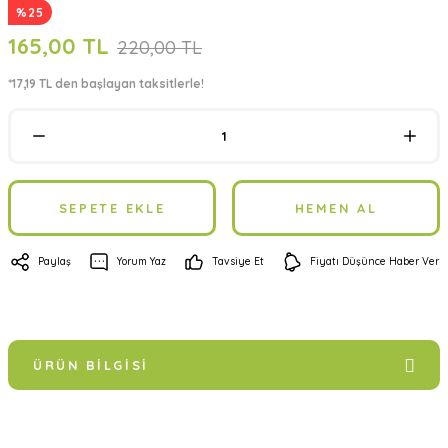
%25
165,00 TL
220,00 TL
*17,19 TL den başlayan taksitlerle!
SEPETE EKLE
HEMEN AL
Paylaş
Yorum Yaz
Tavsiye Et
Fiyatı Düşünce Haber Ver
ÜRÜN BILGISI