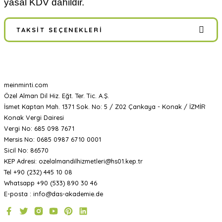
yasal KDV dahildir.
TAKSIT SEÇENEKLERI
meinminti.com
Özel Alman Dil Hiz. Eğt. Ter. Tic. A.Ş.
İsmet Kaptan Mah. 1371 Sok. No: 5 / Z02 Çankaya - Konak / İZMİR
Konak Vergi Dairesi
Vergi No: 685 098 7671
Mersis No: 0685 0987 6710 0001
Sicil No: 86570
KEP Adresi: ozelalmandilhizmetleri@hs01.kep.tr
Tel +90 (232) 445 10 08
Whatsapp +90 (533) 890 30 46
E-posta : info@das-akademie.de