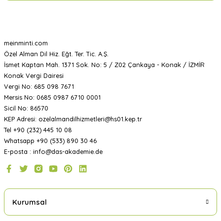
meinminti.com
Özel Alman Dil Hiz. Eğt. Ter. Tic. A.Ş.
İsmet Kaptan Mah. 1371 Sok. No: 5 / Z02 Çankaya - Konak / İZMİR
Konak Vergi Dairesi
Vergi No: 685 098 7671
Mersis No: 0685 0987 6710 0001
Sicil No: 86570
KEP Adresi: ozelalmandilhizmetleri@hs01.kep.tr
Tel +90 (232) 445 10 08
Whatsapp +90 (533) 890 30 46
E-posta : info@das-akademie.de
Kurumsal