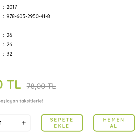
2017
978-605-2950-41-8
26
26
32
0 TL
78,00 TL
başlayan taksitlerle!
SEPETE
HEMEN
EKLE
AL