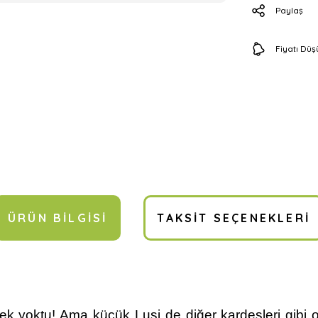
Paylaş
Fiyatı Dü
ÜRÜN BILGISI
TAKSIT SEÇENEKLERI
oktu! Ama küçük Lusi de diğer kardeşleri gibi olm