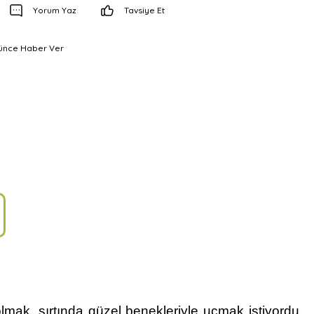
Yorum Yaz
Tavsiye Et
şünce Haber Ver
ak, sırtında güzel benekleriyle uçmak istiyordu.