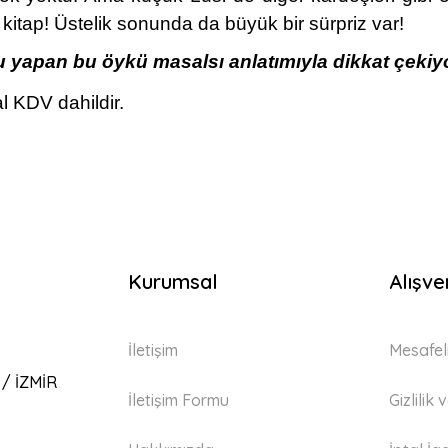
r kitap! Üstelik sonunda da büyük bir sürpriz var!
 yapan bu öykü masalsı anlatımıyla dikkat çekiyo
l KDV dahildir.
Kurumsal
Alışve
İletişim
Mesafel
 / İZMİR
İletişim Formu
Gizlilik