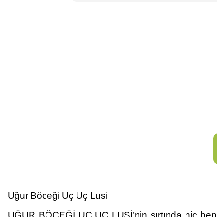
Uğur Böceği Uç Uç Lusi
UĞUR BÖCEĞİ UÇ UÇ LUSİ’nin sırtında hiç benek y