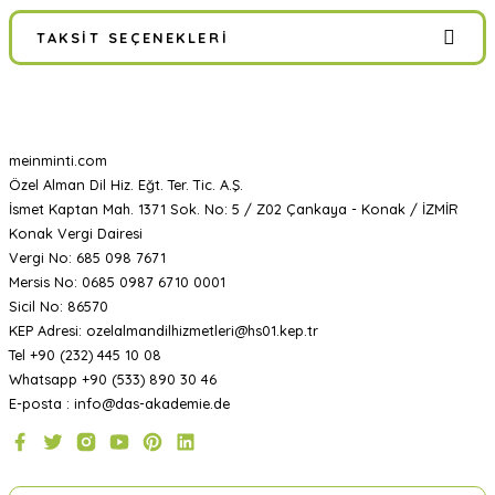
TAKSIT SEÇENEKLERI
meinminti.com
Özel Alman Dil Hiz. Eğt. Ter. Tic. A.Ş.
İsmet Kaptan Mah. 1371 Sok. No: 5 / Z02 Çankaya - Konak / İZMİR
Konak Vergi Dairesi
Vergi No: 685 098 7671
Mersis No: 0685 0987 6710 0001
Sicil No: 86570
KEP Adresi: ozelalmandilhizmetleri@hs01.kep.tr
Tel +90 (232) 445 10 08
Whatsapp +90 (533) 890 30 46
E-posta : info@das-akademie.de