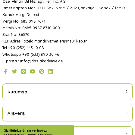
Özel Alman Dil Hiz. Eğt. Ter. Tic. A.Ş.
İsmet Kaptan Mah. 1371 Sok. No: 5 / Z02 Çankaya - Konak / İZMİR
Konak Vergi Dairesi
Vergi No: 685 098 7671
Mersis No: 0685 0987 6710 0001
Sicil No: 86570
KEP Adresi: ozelalmandilhizmetleri@hs01.kep.tr
Tel +90 (232) 445 10 08
Whatsapp +90 (533) 890 30 46
E-posta : info@das-akademie.de
Kurumsal
Alışveriş
Gizliliğinize önem veriyoruz!
Üyelik