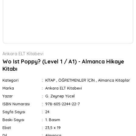
Ankara ELT Kitabevi
Wo Ist Poppy? (Level 1 / A1) - Almanca Hikaye
Kitabı
Kategori
KİTAP
,
ÖĞRETMENLER İÇİN
,
Almanca Kitaplar
Marka
Ankara ELT Kitabevi
Yazar
G. Zeynep Yücel
ISBN Numarası
978-605-2244-22-7
Sayfa Sayısı
24
Baskı Sayısı
1. Basım
Ebat
23,5 x 19
Dil
Almanca