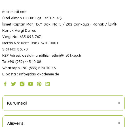
meinminti.com
Özel Alman Dil Hiz. Eğt. Ter. Tic. A.Ş.
İsmet Kaptan Mah. 1371 Sok. No: 5 / Z02 Çankaya - Konak / İZMİR
Konak Vergi Dairesi
Vergi No: 685 098 7671
Mersis No: 0685 0987 6710 0001
Sicil No: 86570
KEP Adresi: ozelalmandilhizmetleri@hs01.kep.tr
Tel +90 (232) 445 10 08
Whatsapp +90 (533) 890 30 46
E-posta : info@das-akademie.de
Kurumsal
Alışveriş