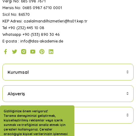
Vergi No: 685 098 7671
Mersis No: 0685 0987 6710 0001
Sicil No: 86570
KEP Adresi: ozelalmandilhizmetleri@hs01.kep.tr
Tel +90 (232) 445 10 08
Whatsapp +90 (533) 890 30 46
E-posta : info@das-akademie.de
Kurumsal
Alışveriş
Gizliliğinize önem veriyoruz!
Üyelik
Tarama deneyiminizi geliştirmek,
kişiselleştirilmiş reklamlar veya içerik
sunmak ve trafiğimizi analiz etmek için
çerezleri kullanıyoruz. Çerezler
aracılığıyla kişisel verilerinizin işlenmesi