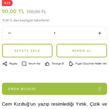
%25
90,00 TL
120,00 TL
*9,38 TL den başlayan taksitlerle!
SEPETE EKLE
HEMEN AL
Paylaş
Yorum Yaz
Tavsiye Et
Fiyatı Düşünce Haber Ver
ÜRÜN BILGISI
Cem Kızıltuğ’un yazıp resimlediği Yırtık, Çizik ve