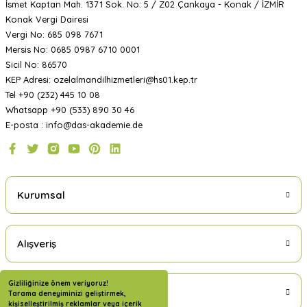
İsmet Kaptan Mah. 1371 Sok. No: 5 / Z02 Çankaya - Konak / İZMİR
Konak Vergi Dairesi
Vergi No: 685 098 7671
Mersis No: 0685 0987 6710 0001
Sicil No: 86570
KEP Adresi: ozelalmandilhizmetleri@hs01.kep.tr
Tel +90 (232) 445 10 08
Whatsapp +90 (533) 890 30 46
E-posta : info@das-akademie.de
Kurumsal
Alışveriş
Gizliliğinize önem veriyoruz!
Üyelik
Tarama deneyiminizi geliştirmek,
kişiselleştirilmiş reklamlar veya içerik