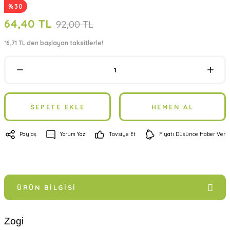
%30
64,40 TL
92,00 TL
*6,71 TL den başlayan taksitlerle!
SEPETE EKLE
HEMEN AL
Paylaş
Yorum Yaz
Tavsiye Et
Fiyatı Düşünce Haber Ver
ÜRÜN BILGISI
Zogi